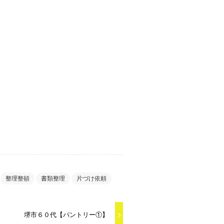
整理整頓
書類整理
片づけ依頼
堺市６０代【パントリー①】