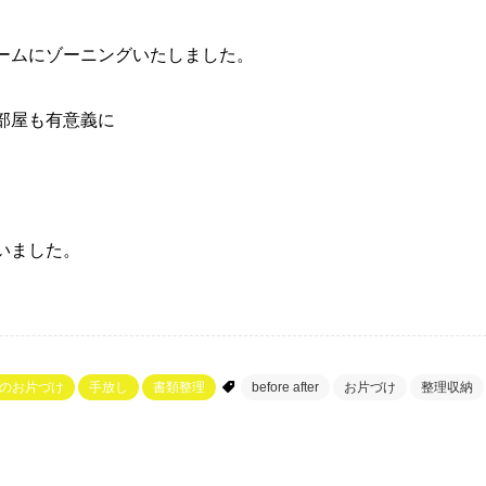
ームにゾーニングいたしました。
部屋も有意義に
いました。
のお片づけ
手放し
書類整理
before after
お片づけ
整理収納