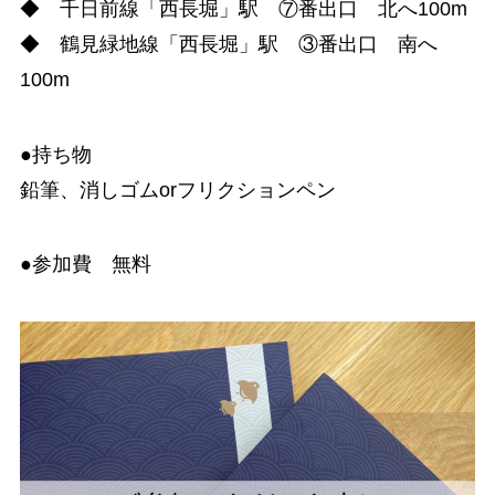
◆ 千日前線「西長堀」駅 ⑦番出口 北へ100m
◆ 鶴見緑地線「西長堀」駅 ③番出口 南へ
100m
●持ち物
鉛筆、消しゴムorフリクションペン
●参加費 無料